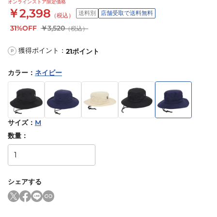
オンラインストア限定価格
￥2,398
送料別
店舗受取で送料無料
（税込）
31%OFF
￥3,520
（税込）
獲得ポイント：
21
ポイント
P
カラー
：
ネイビー
サイズ
：
M
数量：
シェアする