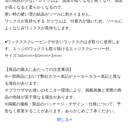
雪の抵抗が少ない ガリウムは、温度が低くなると硬くなり、温度
が高くなると柔らかくなるので、
寒い時の硬い雪の結晶がソールに刺さりません。
ワックスが長持ちする ガリウムは、付着力が強いため、ソールに
よくなじみワックスが長持ちします。
●ワックススクレーピングや古いワックスのはぎ取りに使用しま
す。エッジのワックスも取り除けるエッジスクレーパー付。
サイズ:145mm×60mm×3mm
【商品の購入にあたっての注意事項】
※一部商品において弊社カラー表記がメーカーカラー表記と異な
る場合があります。
※ブラウザやお使いのモニター環境により、掲載画像と実際の商
品の色味が若干異なる場合があります。
※掲載の価格・製品のパッケージ・デザイン・仕様について、予
告なく変更することがあります。あらかじめご了承ください。
閉じる