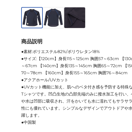
商品説明
●素材:ポリエステル82%/ポリウレタン18%
●サイズ:【120cm】身長115～125cm 胸囲57～63cm 【130
～67cm 【140cm】身長135～145cm 胸囲65～72cm 【1
70～78cm 【160cm】身長155～165cm 胸囲76～84cm
●アクアホール/UVカット
●UVカット機能に加え、肌へのベタ付き感を予防する特殊
Tシャツです。凹凸生地の凸部先端のみに撥水加工を行い、
や水は凹部に吸収され、汗をかいても水に濡れてもサラサ
性にも優れています。シンプルなデザインでアウトドアや
躍します。
●中国製