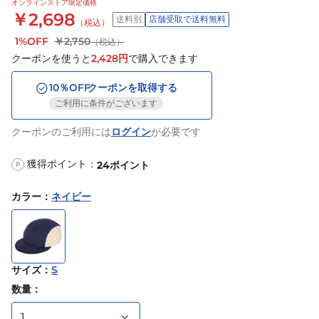
オンラインストア限定価格
￥2,698
送料別
店舗受取で送料無料
（税込）
1%OFF
￥2,750
（税込）
クーポンを使うと
2,428
円
で購入できます
10
％OFF
クーポンを取得する
ご利用に条件がございます
クーポンのご利用には
ログイン
が必要です
獲得ポイント：
24
ポイント
P
カラー
：
ネイビー
サイズ
：
S
数量：