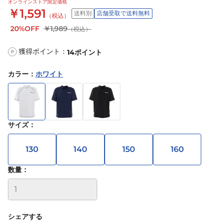
オンラインストア限定価格
￥1,591
送料別
店舗受取で送料無料
（税込）
20%OFF
￥1,989
（税込）
獲得ポイント：
14
ポイント
P
カラー
：
ホワイト
サイズ
：
130
140
150
160
数量：
シェアする