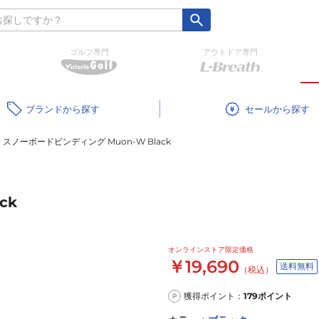
ゴルフ専門
アウトドア専門
ブランド
セール
スノーボードビンディング Muon-W Black
ck
オンラインストア限定価格
￥19,690
送料無料
（税込）
獲得ポイント：
179
ポイント
P