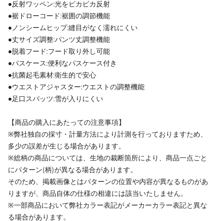
●反射ワッペン:光をピカピカ反射
●裾ドローコード:裾囲の調節機能
●ノンシームヒップ:縫目がなく濡れにくい
●丈サイズ調整:パンツ丈調整機能
●脱着フード:フード取り外し可能
●パスケース:便利なパスケース付き
●抗菌起毛素材:衛生的で安心
●ウエストアジャスター:ウエストの調整機能
●足口スパッツ:雪が入りにくい
【商品の購入にあたっての注意事項】
※弊社独自の採寸・計量方法により計測を行っておりますため、
多少の誤差が生じる場合があります。
※総柄の商品については、生地の裁断箇所により、商品一点ごと
にパターン(柄)が異なる場合があります。
そのため、掲載画像とはパターンの位置や内容が異なるものがあ
りますが、商品自体の仕様の相違には該当いたしません。
※一部商品において弊社カラー表記がメーカーカラー表記と異な
る場合があります。