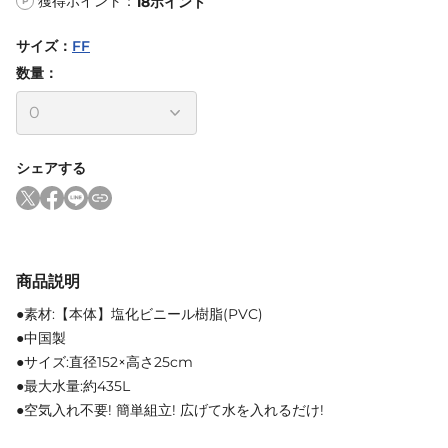
獲得ポイント：
18
ポイント
P
サイズ
：
FF
数量：
シェアする
商品説明
●素材:【本体】塩化ビニール樹脂(PVC)
●中国製
●サイズ:直径152×高さ25cm
●最大水量:約435L
●空気入れ不要! 簡単組立! 広げて水を入れるだけ!