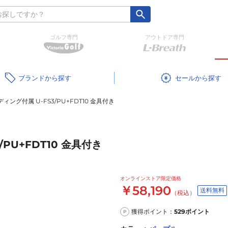
ゴルフ専門
アウトドア専門
ブランド
セール
ング付属 U-FS3/PU+FDT10 金具付き
PU+FDT10 金具付き
オンラインストア限定価格
￥58,190
送料無料
（税込）
獲得ポイント：
529
ポイント
P