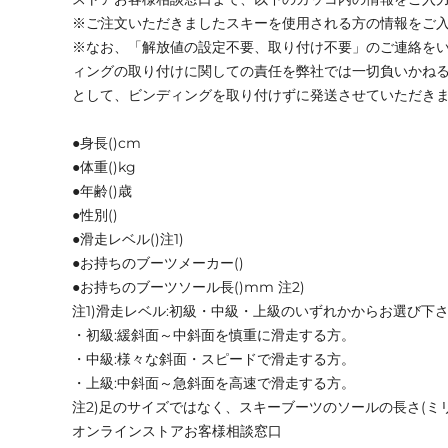
※ご注文いただきましたスキーを使用される方の情報をご
※なお、「解放値の設定不要、取り付け不要」のご連絡を
ィングの取り付けに関しての責任を弊社では一切負いかね
として、ビンディングを取り付けずに発送させていただき
●身長()cm
●体重()kg
●年齢()歳
●性別()
●滑走レベル()注1)
●お持ちのブーツメーカー()
●お持ちのブーツソール長()mm 注2)
注1)滑走レベル:初級・中級・上級のいずれかからお選び下
・初級:緩斜面～中斜面を慎重に滑走する方。
・中級:様々な斜面・スピードで滑走する方。
・上級:中斜面～急斜面を高速で滑走する方。
注2)足のサイズではなく、スキーブーツのソールの長さ(ミ
オンラインストアお客様相談窓口