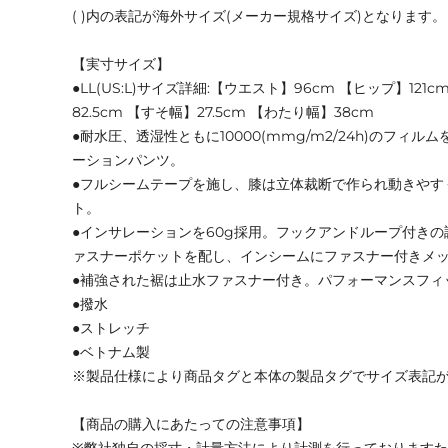
( )内の表記が海外サイズ(メーカー規格サイズ)となります。
【実寸サイズ】
●LL(US:L)サイズ詳細:【ウエスト】96cm 【ヒップ】121
82.5cm 【すそ幅】27.5cm 【わたり幅】38cm
●耐水圧、透湿性ともに10000(mmg/m2/24h)のフィ
ーションパンツ。
●フルシームテープを施し、膝は立体裁断で作られ動きやす
ト。
●インサレーションを60g採用。フックアンドループ付き
ァスナーポケットを配し、インシームにファスナー付きメ
●補強された裾は止水ファスナー付き。パフォーマンスフィ
●撥水
●ストレッチ
●ベトナム製
※製品仕様により商品タグと本体の製品タグでサイズ表記
【商品の購入にあたっての注意事項】
※弊社独自の採寸・計量方法により計測を行っております