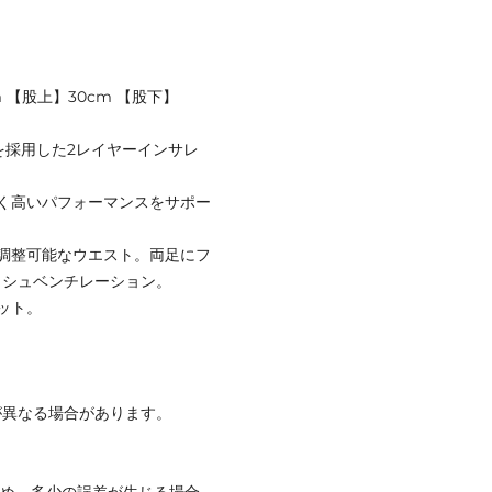
cm 【股上】30cm 【股下】
ルムを採用した2レイヤーインサレ
く高いパフォーマンスをサポー
の調整可能なウエスト。両足にフ
ッシュベンチレーション。
ット。
が異なる場合があります。
ため、多少の誤差が生じる場合