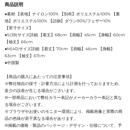
商品説明
●素材:【表地】ナイロン100% 【別布】ポリエステル100% 【裏
地】ポリエステル100% 【詰物】ダウン90%/フェザー10%
【実寸サイズ】
●S(38)サイズ詳細:【着丈】68cm 【肩幅】45cm 【身幅】60cm
【袖丈】66cm
●M(40)サイズ詳細:【着丈】70cm 【肩幅】46cm 【身幅】
63cm 【袖丈】67cm
●中国製
【商品の購入にあたっての注意事項】
※弊社独自の採寸・計量方法により計測を行っておりますため、
多少の誤差が生じる場合がございます。
※一部商品において弊社カラー表記がメーカーカラー表記と異な
る場合がございます。
※ブラウザやお使いのモニター環境により、掲載画像と実際の商
品の色味が若干異なる場合があります。
※掲載の価格・製品のパッケージ・デザイン・仕様について、予