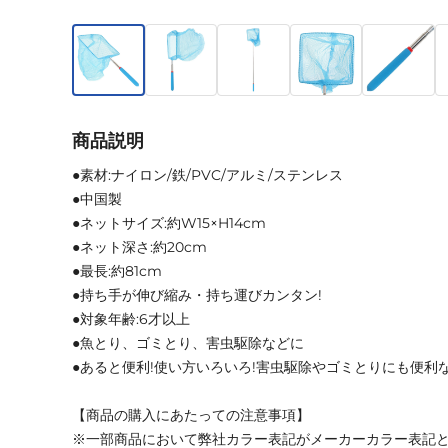
商品説明
●素材:ナイロン/鉄/PVC/アルミ/ステンレス
●中国製
●ネットサイズ:約W15×H14cm
●ネット深さ:約20cm
●最長:約81cm
●持ち手が伸び縮み・持ち運びカンタン!
●対象年齢:6才以上
●魚とり、ゴミとり、害虫駆除などに
●あると便利!使い方いろいろ!害虫駆除やゴミとりにも便利
【商品の購入にあたっての注意事項】
※一部商品において弊社カラー表記がメーカーカラー表記