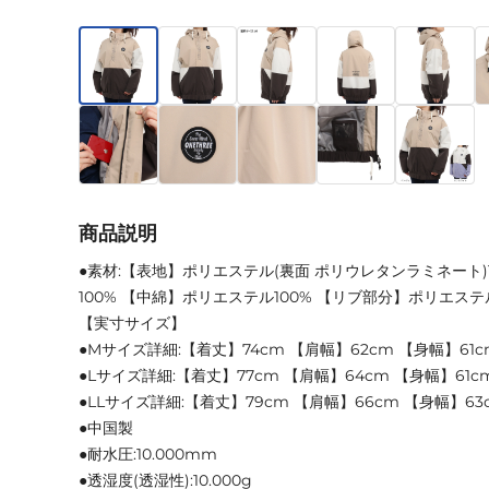
商品説明
●素材:【表地】ポリエステル(裏面 ポリウレタンラミネート)
100% 【中綿】ポリエステル100% 【リブ部分】ポリエステ
【実寸サイズ】
●Mサイズ詳細:【着丈】74cm 【肩幅】62cm 【身幅】61c
●Lサイズ詳細:【着丈】77cm 【肩幅】64cm 【身幅】61c
●LLサイズ詳細:【着丈】79cm 【肩幅】66cm 【身幅】63
●中国製
●耐水圧:10.000mm
●透湿度(透湿性):10.000g