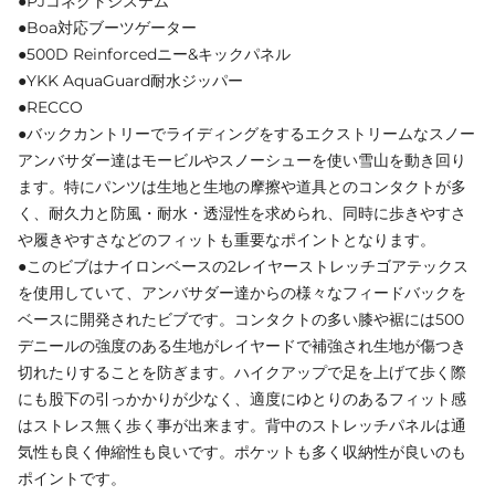
●PJコネクトシステム
●Boa対応ブーツゲーター
●500D Reinforcedニー&キックパネル
●YKK AquaGuard耐水ジッパー
●RECCO
●バックカントリーでライディングをするエクストリームなスノー
アンバサダー達はモービルやスノーシューを使い雪山を動き回り
ます。特にパンツは生地と生地の摩擦や道具とのコンタクトが多
く、耐久力と防風・耐水・透湿性を求められ、同時に歩きやすさ
や履きやすさなどのフィットも重要なポイントとなります。
●このビブはナイロンベースの2レイヤーストレッチゴアテックス
を使用していて、アンバサダー達からの様々なフィードバックを
ベースに開発されたビブです。コンタクトの多い膝や裾には500
デニールの強度のある生地がレイヤードで補強され生地が傷つき
切れたりすることを防ぎます。ハイクアップで足を上げて歩く際
にも股下の引っかかりが少なく、適度にゆとりのあるフィット感
はストレス無く歩く事が出来ます。背中のストレッチパネルは通
気性も良く伸縮性も良いです。ポケットも多く収納性が良いのも
ポイントです。