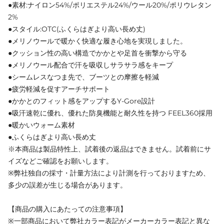
●素材:ナイロン54%/ポリエステル24%/ウール20%/ポリウレタン
2%
●スタイル:OTC(ふくらはぎより高い長め丈)
●メリノウールで暖かく快適な履き心地を実現しました。
●クッション性の高い構造でかかとや足首を衝撃から守る
●メリノウール配合で汗を吸収しサラサラ感をキープ
●シームレスなつま先で、ブーツとの摩擦を軽減
●疲労軽減を促すアーチサポート
●かかとのフィット感をアップするY-Gore設計
●吸汗速乾に優れ、優れた防臭機能と耐久性を持つ FEEL360採用
●暖かいウォーム素材
●ふくらはぎより高い長め丈
※本商品は製品特性上、試着後の返品はできません。試着前にサ
イズなどご確認をお願いします。
※弊社独自の採寸・計量方法により計測を行っておりますため、
多少の誤差が生じる場合があります。
【商品の購入にあたっての注意事項】
※一部商品において弊社カラー表記がメーカーカラー表記と異な