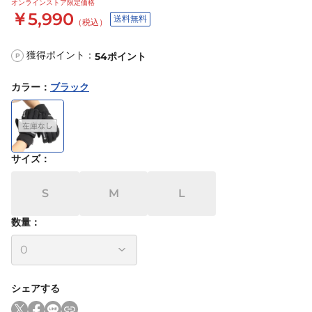
オンラインストア限定価格
￥5,990
送料無料
（税込）
獲得ポイント：
54
ポイント
P
カラー
：
ブラック
サイズ
：
S
M
L
数量：
シェアする