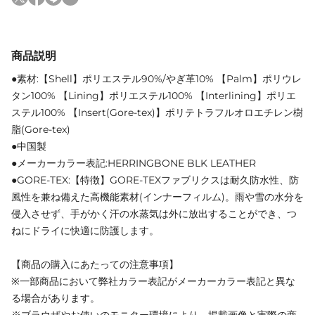
商品説明
●素材:【Shell】ポリエステル90%/やぎ革10% 【Palm】ポリウレ
タン100% 【Lining】ポリエステル100% 【Interlining】ポリエ
ステル100% 【Insert(Gore-tex)】ポリテトラフルオロエチレン樹
脂(Gore-tex)
●中国製
●メーカーカラー表記:HERRINGBONE BLK LEATHER
●GORE-TEX:【特徴】GORE-TEXファブリクスは耐久防水性、防
風性を兼ね備えた高機能素材(インナーフィルム)。雨や雪の水分を
侵入させず、手がかく汗の水蒸気は外に放出することができ、つ
ねにドライに快適に防護します。
【商品の購入にあたっての注意事項】
※一部商品において弊社カラー表記がメーカーカラー表記と異な
る場合があります。
※ブラウザやお使いのモニター環境により、掲載画像と実際の商