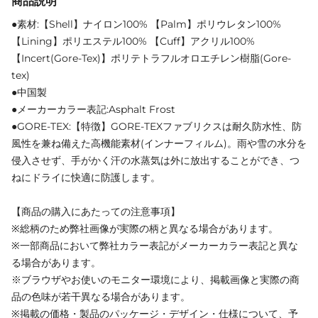
商品説明
●素材:【Shell】ナイロン100% 【Palm】ポリウレタン100%
【Lining】ポリエステル100% 【Cuff】アクリル100%
【Incert(Gore-Tex)】ポリテトラフルオロエチレン樹脂(Gore-
tex)
●中国製
●メーカーカラー表記:Asphalt Frost
●GORE-TEX:【特徴】GORE-TEXファブリクスは耐久防水性、防
風性を兼ね備えた高機能素材(インナーフィルム)。雨や雪の水分を
侵入させず、手がかく汗の水蒸気は外に放出することができ、つ
ねにドライに快適に防護します。
【商品の購入にあたっての注意事項】
※総柄のため弊社画像が実際の柄と異なる場合があります。
※一部商品において弊社カラー表記がメーカーカラー表記と異な
る場合があります。
※ブラウザやお使いのモニター環境により、掲載画像と実際の商
品の色味が若干異なる場合があります。
※掲載の価格・製品のパッケージ・デザイン・仕様について、予