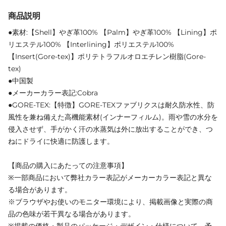
商品説明
●素材:【Shell】やぎ革100% 【Palm】やぎ革100% 【Lining】ポ
リエステル100% 【Interlining】ポリエステル100%
【Insert(Gore-tex)】ポリテトラフルオロエチレン樹脂(Gore-
tex)
●中国製
●メーカーカラー表記:Cobra
●GORE-TEX:【特徴】GORE-TEXファブリクスは耐久防水性、防
風性を兼ね備えた高機能素材(インナーフィルム)。雨や雪の水分を
侵入させず、手がかく汗の水蒸気は外に放出することができ、つ
ねにドライに快適に防護します。
【商品の購入にあたっての注意事項】
※一部商品において弊社カラー表記がメーカーカラー表記と異な
る場合があります。
※ブラウザやお使いのモニター環境により、掲載画像と実際の商
品の色味が若干異なる場合があります。
※掲載の価格・製品のパッケージ・デザイン・仕様について、予