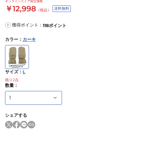
オンラインストア限定価格
￥12,998
送料無料
（税込）
獲得ポイント：
118
ポイント
P
カラー
：
カーキ
サイズ
：
L
残り
2
点
数量：
シェアする