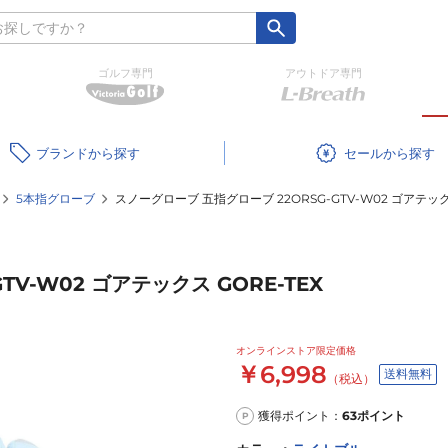
ゴルフ専門
アウトドア専門
ブランド
セール
5本指グローブ
スノーグローブ 五指グローブ 22ORSG-GTV-W02 ゴアテックス
V-W02 ゴアテックス GORE-TEX
オンラインストア限定価格
￥6,998
送料無料
（税込）
獲得ポイント：
63
ポイント
P