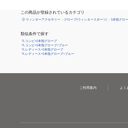
この商品が登録されているカテゴリ
ウィンターアクセサリー
グローブ(ウィンタースポーツ)
5本指グロ
類似条件で探す
コンビ×5本指グローブ
コンビ×5本指グローブ×ブルー
レディース×5本指グローブ
レディース×5本指グローブ×ブルー
ご利用案内
よく