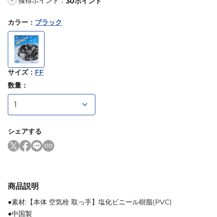
獲得ポイント：
30
ポイント
P
カラー
：
ブラック
サイズ
：
FF
数量：
シェアする
商品説明
●素材:【本体 空気栓 取っ手】塩化ビニール樹脂(PVC)
●中国製