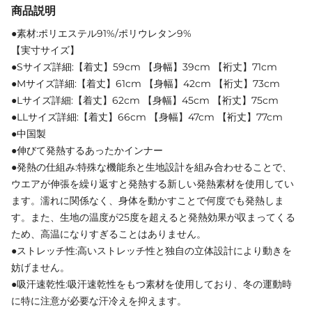
商品説明
●素材:ポリエステル91%/ポリウレタン9%
【実寸サイズ】
●Sサイズ詳細:【着丈】59cm 【身幅】39cm 【裄丈】71cm
●Mサイズ詳細:【着丈】61cm 【身幅】42cm 【裄丈】73cm
●Lサイズ詳細:【着丈】62cm 【身幅】45cm 【裄丈】75cm
●LLサイズ詳細:【着丈】66cm 【身幅】47cm 【裄丈】77cm
●中国製
●伸びて発熱するあったかインナー
●発熱の仕組み:特殊な機能糸と生地設計を組み合わせることで、
ウエアが伸張を繰り返すと発熱する新しい発熱素材を使用してい
ます。濡れに関係なく、身体を動かすことで何度でも発熱しま
す。また、生地の温度が25度を超えると発熱効果が収まってくる
ため、高温になりすぎることはありません。
●ストレッチ性:高いストレッチ性と独自の立体設計により動きを
妨げません。
●吸汗速乾性:吸汗速乾性をもつ素材を使用しており、冬の運動時
に特に注意が必要な汗冷えを抑えます。