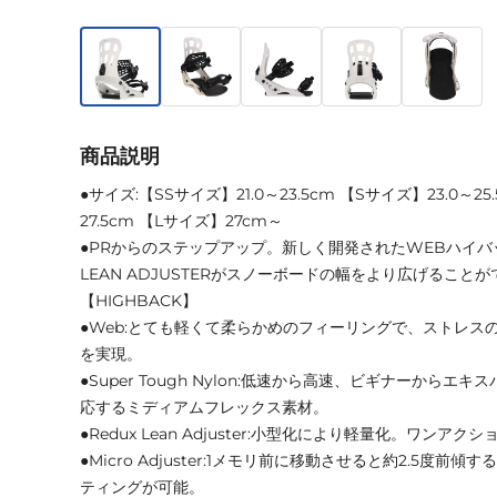
商品説明
●サイズ:【SSサイズ】21.0～23.5cm 【Sサイズ】23.0～25
27.5cm 【Lサイズ】27cm～
●PRからのステップアップ。新しく開発されたWEBハイバ
LEAN ADJUSTERがスノーボードの幅をより広げるこ
【HIGHBACK】
●Web:とても軽くて柔らかめのフィーリングで、ストレス
を実現。
●Super Tough Nylon:低速から高速、ビギナーから
応するミディアムフレックス素材。
●Redux Lean Adjuster:小型化により軽量化。ワン
●Micro Adjuster:1メモリ前に移動させると約2.5度
ティングが可能。