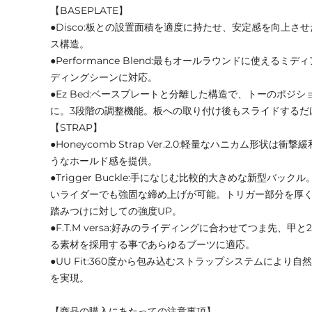
【BASEPLATE】
●Disco:板との設置面積を適度に持たせ、安定感を向上さ
ス構造。
●Performance Blend:最もオールラウンドに使える
ディングシーンに対応。
●Ez Bed:ベースプレートと分離した構造で、トーのポジ
に。3段階の調整機能。板への取り付け後もスライドするだ
【STRAP】
●Honeycomb Strap Ver.2.0:軽量なハニカム形状
うなホールド感を提供。
●Trigger Buckle:手になじむ比較的大きめな新型バッ
いライダーでも強固な締め上げが可能。トリガー部分を厚く
踏みつけに対しての強度UP。
●F.T.M versa:好みのライディングに合わせてつま先、甲
る素材を採用する事であらゆるブーツに適応。
●UU Fit:360度から包み込むストラップシステムにより
を実現。
【商品の購入にあたっての注意事項】