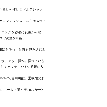
せた扱いやすいミドルフレック
ミディアムフレックス。あらゆるライ
ショニングを容易に変更が可能
けで調整が可能。
は衝撃緩和にも優れ、足首を包み込むよ
クル。ラチェット操作に慣れていな
しキャッチしやすい角度に&
と2WAYで使用可能。柔軟性のあ
自然なホールド感と圧力の均一化