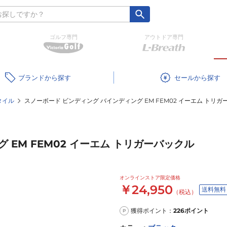
ゴルフ専門
アウトドア専門
ブランド
セール
タイル
スノーボード ビンディング バインディング EM FEM02 イーエム トリガ
 EM FEM02 イーエム トリガーバックル
オンラインストア限定価格
￥24,950
送料無料
（税込）
獲得ポイント：
226
ポイント
P