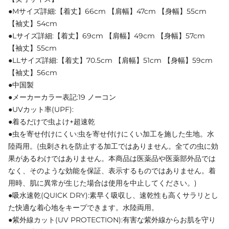
●Mサイズ詳細:【着丈】66cm 【肩幅】47cm 【身幅】55cm
【袖丈】54cm
●Lサイズ詳細:【着丈】69cm 【肩幅】49cm 【身幅】57cm
【袖丈】55cm
●LLサイズ詳細:【着丈】70.5cm 【肩幅】51cm 【身幅】59cm
【袖丈】56cm
●中国製
●メーカーカラー表記:19 ノーコン
●UVカット率(UPF):
●着るだけで虫よけ+超速乾
●虫を寄せ付けにくい:虫を寄せ付けにくい加工を施した生地。水
陸両用。(虫刺されを防止する加工ではありません。全ての虫に効
果があるわけではありません。本商品は医薬品や医薬部外品では
なく、そのような効能を保証、表示するものではありません。着
用時、肌に異常が生じた場合は使用を中止してください。)
●吸水速乾(QUICK DRY):素早く吸収し、速乾性も高くサラリとし
た快適な着心地をキープできます。水陸両用。
●紫外線カット(UV PROTECTION):有害な紫外線からお肌を守り