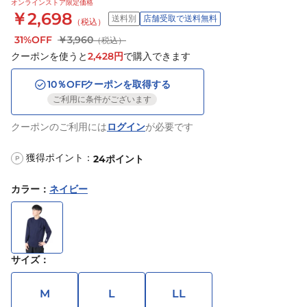
オンラインストア限定価格
￥2,698
送料別
店舗受取で送料無料
（税込）
31%OFF
￥3,960
（税込）
クーポンを使うと
2,428
円
で購入できます
10
％OFF
クーポンを取得する
ご利用に条件がございます
クーポンのご利用には
ログイン
が必要です
獲得ポイント：
24
ポイント
P
カラー
：
ネイビー
サイズ
：
M
L
LL