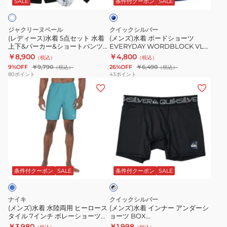
ッ
SALE
条件付クーポン
SALE
ー
×
点
シ
ト
ネ
セ
ョ
イ
ジャクリーヌベール
クイックシルバー
ッ
ー
ビ
(レディース)水着 5点セット 水着
(メンズ)水着 ボードショーツ
ー
上下&パーカー&ショートパンツ&
EVERYDAY WORDBLOCK VL
ト
ツ
トレンカ 960301WHT
19 25SPQBS251002BQV8
￥8,900
￥4,800
（税込）
（税込）
水
EVERYDAY
9%OFF
￥9,790
26%OFF
￥6,490
（税込）
（税込）
着
WORDBLOCK
80
ポイント
43
ポイント
(メ
(メ
上
VL
ン
ン
下
19
ズ)
ズ)
&
25SPQBS251002BQV8
水
水
パ
着
着
ー
水
イ
カ
ブ
陸
ン
ー
ラ
両
ナ
&
条件付クーポン
SALE
条件付クーポン
SALE
ッ
ク
用
ー
シ
×
ヒ
ア
ョ
グ
ナイキ
クイックシルバー
ー
ン
レ
ー
(メンズ)水着 水陸両用 ヒーロース
(メンズ)水着 インナー アンダーシ
ー
タイル 7インチ ボレーショーツ
ョーツ BOX
ロ
ダ
ト
NESSF559-N463
25SPQUD251002BLK2
￥3,980
￥1,998