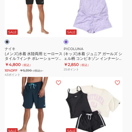
チ
水
水
7
着
着
イ
水
ジ
パ
ン
陸
ュ
ー
チ
両
ニ
プ
SALE
SALE
ル
ボ
用
ア
レ
ヒ
ガ
ナイキ
PICOLUNA
ー
ー
ー
(メンズ)水着 水陸両用 ヒーロース
(キッズ)水着 ジュニア ガールズ シ
タイル 7インチ ボレーショーツ
ェル柄 コンビネゾン インナーシ
シ
ロ
ル
NESSF559-N001
ョーツ付き 3331042PP
￥4,800
￥2,850
（税込）
（税込）
ョ
ー
ズ
25
ポイント
10%OFF
￥5,390
（税込）
ー
ス
シ
43
ポイント
(メ
ツ
(キ
タ
ェ
ン
NESSF552-
ッ
イ
ル
ズ)SOLID
N206
ズ)
ル
柄
ジ
水
7
コ
ャ
着
イ
ン
ム
3
ン
ビ
グ
ホ
ボ
点
チ
ネ
ワ
ー
セ
ボ
ゾ
SALE
SALE