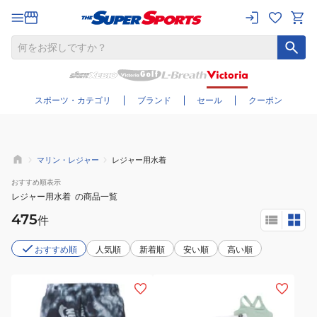
さらに絞り込む
スポーツ・カテゴリ
ブランド
セール
クーポン
マリン・レジャー
レジャー用水着
おすすめ
順表示
レジャー用水着
の商品一覧
475
件
おすすめ順
人気順
新着順
安い順
高い順
(キ
(キ
ッ
ッ