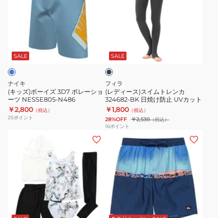
ボ
ー
ラ
チ
ー
ス)
イ
7
イ
ス
ン
イ
ブ
ズ
イ
7
ン
ラ
3D7
ム
ボ
チ
ッ
SALE
SALE
ク
ボ
ト
レ
ボ
レ
レ
ー
レ
ナイキ
フィラ
ー
ン
シ
ー
(キッズ)ボーイズ 3D7 ボレーショ
(レディース)スイムトレンカ
ーツ NESSE805-N486
324682-BK 日焼け防止 UVカット
シ
カ
ョ
シ
￥2,800
￥1,800
（税込）
（税込）
ョ
324682-
ー
ョ
25
ポイント
28%OFF
￥2,530
（税込）
ー
BK
ツ
ー
16
ポイント
(レ
(メ
ツ
日
NESSG814-
ツ
デ
ン
NESSE805-
焼
N001
NESSF552-
ィ
ズ)
N486
け
N107
ー
水
防
ス)
着
止
水
ボ
UV
ブ
着
ー
カ
ル
5
ド