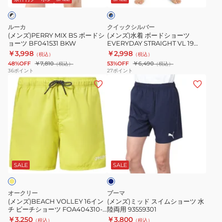
ッ
ク
シ
シ
ラ
×
ョ
ョ
ッ
ブ
ルーカ
クイックシルバー
ー
ー
ル
シ
(メンズ)PERRY MIX BS ボードシ
(メンズ)水着 ボードショーツ
ー
ョーツ BF041531 BKW
EVERYDAY STRAIGHT VL 19
ツ
ツ
ュ
25SPQBS251001KVJ7
￥3,998
￥2,998
（税込）
（税込）
BF041531
EVERYDAY
T
48%OFF
￥7,810
53%OFF
￥6,490
（税込）
（税込）
BKW
STRAIGHT
シ
36
ポイント
27
ポイント
(メ
(メ
VL
ャ
ン
ン
19
ツ
ズ)BEACH
ズ)
25SPQBS251001KVJ7
付
VOLLEY
ミ
522806BLK
16
ッ
イ
ド
ネ
ン
ス
イ
チ
イ
ビ
SALE
SALE
ー
ビ
ム
ー
シ
オークリー
プーマ
チ
ョ
(メンズ)BEACH VOLLEY 16イン
(メンズ)ミッド スイムショーツ 水
チ ビーチショーツ FOA404310-
陸両用 93559301
シ
ー
762
￥3,250
￥3,800
（税込）
（税込）