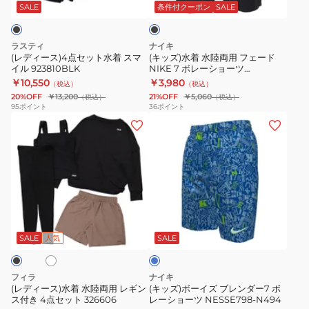
ッ
両
柄
カ
ッ
SALE
条件付クーポン
SALE
ク
ト
用
カ
ッ
水
フ
モ
ト
ラスティ
ナイキ
着
ェ
フ
124660
(レディース)4点セット水着 スマ
(キッズ)水着 水陸両用 フェード
イル 923810BLK
NIKE 7 ボレーショーツ
ス
ー
ラ
NESSF790-N001
￥10,550
￥3,980
（税込）
（税込）
マ
ド
ー
20%OFF
￥13,200
21%OFF
￥5,060
（税込）
（税込）
イ
NIKE
ジ
95
ポイント
36
ポイント
(レ
(キ
ル
7
ュ
デ
ッ
923810BLK
ボ
プ
ィ
ズ)
レ
リ
ー
ボ
ー
ン
ス)
ー
シ
ト
水
イ
ョ
7
オ
ブ
着
ズ
ー
ボ
ル
水
ブ
ツ
レ
ー
SALE
人気
SALE
陸
レ
NESSF790-
ー
両
ン
N001
シ
フィラ
ナイキ
用
ダ
ョ
(レディース)水着 水陸両用 レギン
(キッズ)ボーイズ ブレンダー7 ボ
ス付き 4点セット 326606
レーショーツ NESSE798-N494
レ
ー
ー