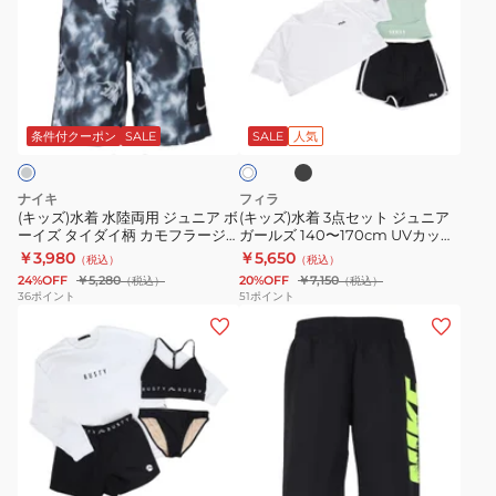
ズ)
ズ)
水
水
着
着
水
3
ブ
ホ
陸
点
ラ
ワ
ッ
両
セ
条件付クーポン
SALE
SALE
人気
イ
ク
ト
用
ッ
ジ
ト
ナイキ
フィラ
ュ
ジ
(キッズ)水着 水陸両用 ジュニア ボ
(キッズ)水着 3点セット ジュニア
ーイズ タイダイ柄 カモフラージ
ガールズ 140〜170cm UVカット
ニ
ュ
ュプリント7 ボレーショーツ
124660
￥3,980
￥5,650
（税込）
（税込）
ア
ニ
NESSF794-N054
24%OFF
￥5,280
20%OFF
￥7,150
（税込）
（税込）
ボ
ア
36
ポイント
51
ポイント
(レ
(キ
ー
ガ
デ
ッ
イ
ー
ィ
ズ)
ズ
ル
ー
水
タ
ズ
ス)4
着
イ
140〜
点
水
ダ
170cm
ブ
セ
陸
イ
UV
ラ