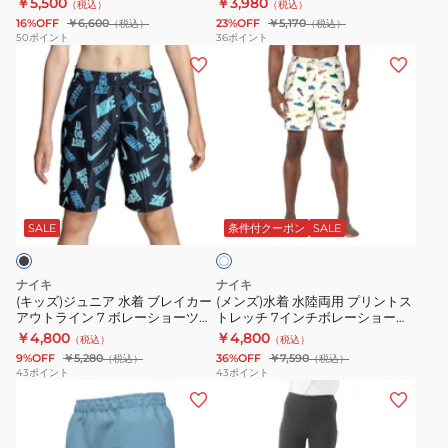
￥5,500
￥3,980
（税込）
（税込）
ニ
ー
ー
16%OFF
￥6,600
23%OFF
￥5,170
（税込）
（税込）
ア
ド
シ
50
ポイント
36
ポイント
(キ
(メ
短
シ
ョ
ッ
ン
丈
ョ
ー
ズ)
ズ)
T
ー
ツ
ジ
水
シ
ツ
付
ュ
着
ャ
LUNCH
き
ニ
水
ツ
CALM
26SP
ホ
ア
陸
125660
25SPRBS255013
EQBJV03543
ワ
水
両
-
SALE
条件付クーポン
SALE
イ
ト
着
用
SAX
ブ
プ
ナイキ
ナイキ
レ
リ
(キッズ)ジュニア 水着 ブレイカー
(メンズ)水着 水陸両用 プリントス
アウトライン 7 ボレーショーツ
トレッチ 7インチボレーショーツ
イ
ン
NESSG814-N001
NESSF552-N107
￥4,800
￥4,800
（税込）
（税込）
カ
ト
9%OFF
￥5,280
36%OFF
￥7,590
（税込）
（税込）
ー
ス
43
ポイント
43
ポイント
(キ
(レ
ア
ト
ッ
デ
ウ
レ
ズ)
ィ
ト
ッ