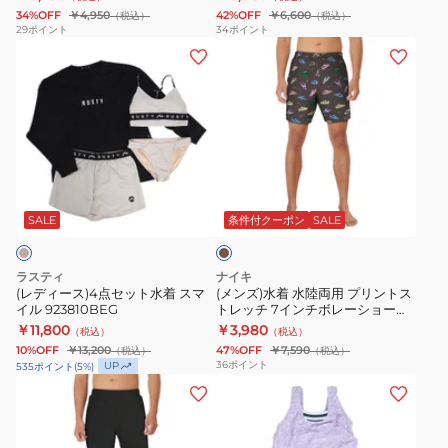
ョ
ツ
34%OFF
￥4,950
42%OFF
￥6,600
（税込）
（税込）
ー
水
29
ポイント
34
ポイント
(レ
(メ
ツ
陸
デ
ン
FOA404310-
両
ィ
ズ)
762
用
ー
水
93559301
ス)4
着
点
水
ブ
セ
陸
ラ
ッ
両
ウ
SALE
条件付クーポン
SALE
ン
ト
用
水
プ
ラスティ
ナイキ
着
リ
(レディース)4点セット水着 スマ
(メンズ)水着 水陸両用 プリントス
イル 923810BEG
トレッチ 7インチボレーショーツ
ス
ン
NESSF552-N206
￥11,800
￥3,980
（税込）
（税込）
マ
ト
10%OFF
￥13,200
47%OFF
￥7,590
（税込）
（税込）
イ
ス
36
ポイント
UP
535
ポイント
(
5
%)
ル
ト
(メ
(キ
923810BEG
レ
ン
ッ
ッ
ズ)
ズ)