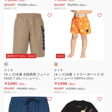
（税込）
（税込）
ー
ー
パ
26%OFF
￥5,390
32%OFF
￥2,970
（税込）
（税込）
ス
シ
ン
36
ポイント
18
ポイント
(キ
(キ
タ
ョ
ツ
ッ
ッ
イ
ー
&
ズ)
ズ)
ル
ツ
ト
水
水
7
BOX
レ
着
着
イ
25SPQUD251002BLK2
ン
水
ト
ン
カ
オ
陸
ド
チ
960301WHT
レ
両
ラ
ボ
ン
条件付クーポン
SALE
SALE
ジ
用
ー
レ
フ
ボ
ー
ナイキ
ナイキ
ェ
ー
シ
(キッズ)水着 水陸両用 フェード
(キッズ)水着 トドラー ボーイズ ボ
NIKE 7 ボレーショーツ
レーショーツ 1991114-004
ー
イ
ョ
NESSF790-N241
￥3,980
￥2,998
（税込）
（税込）
ド
ズ
ー
21%OFF
￥5,060
9%OFF
￥3,300
（税込）
（税込）
NIKE
ボ
ツ
36
ポイント
27
ポイント
(メ
(レ
7
レ
NESSF559-
ン
デ
ボ
ー
N463
ズ)SAND
ィ
レ
シ