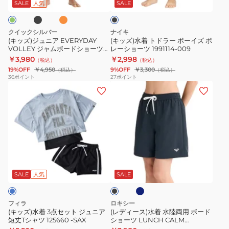
ン
EVERYDAY
ラ
ボ
ッ
SALE
人気
SALE
ジ
ク
VOLLEY
ー
レ
ジ
ボ
ー
クイックシルバー
ナイキ
ャ
ー
シ
(キッズ)ジュニア EVERYDAY
(キッズ)水着 トドラー ボーイズ ボ
VOLLEY ジャムボードショーツ
レーショーツ 1991114-009
ム
イ
ョ
14インチ インナーショーツ付き
￥3,980
￥2,998
（税込）
（税込）
ボ
ズ
ー
26SP EQBJV03543
19%OFF
￥4,950
9%OFF
￥3,300
（税込）
（税込）
ー
ボ
ツ
36
ポイント
27
ポイント
(キ
(レ
ド
レ
NESSG790-
ッ
デ
シ
ー
N001
ズ)
ィ
ョ
シ
水
ー
ー
ョ
着
ス)
ツ
ー
3
水
14
ツ
ネ
ブ
点
着
イ
1991114-
イ
ラ
ビ
セ
水
ン
009
ッ
SALE
人気
SALE
ー
ク
ッ
陸
チ
ト
両
イ
フィラ
ロキシー
ジ
用
ン
(キッズ)水着 3点セット ジュニア
(レディース)水着 水陸両用 ボード
短丈Tシャツ 125660 -SAX
ショーツ LUNCH CALM
ュ
ボ
ナ
25SPRBS255013