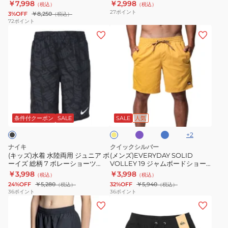
￥7,998
￥2,998
（税込）
（税込）
ギ
7
ツ
27
ポイント
3%OFF
￥8,250
（税込）
ン
ボ
NESSF794-
72
ポイント
(キ
(メ
ス
レ
N054
ッ
ン
付
ー
ズ)
ズ)EVERYDAY
き
シ
水
SOLID
4
ョ
着
VOLLEY
点
ー
水
19
セ
ツ
パ
ブ
マ
陸
ジ
ッ
NESSE798-
ー
ル
ス
プ
ー
両
ャ
ト
N494
タ
条件付クーポン
SALE
SALE
人気
ル
ー
用
ム
326606
+
2
ド
ジ
ボ
ナイキ
クイックシルバー
ュ
ー
(キッズ)水着 水陸両用 ジュニア ボ
(メンズ)EVERYDAY SOLID
ーイズ 総柄 7 ボレーショーツ
VOLLEY 19 ジャムボードショー
ニ
ド
NESSE812-N001
ツ インナーショーツ付き
￥3,998
￥3,998
（税込）
（税込）
ア
シ
26SPEQYJV04137
24%OFF
￥5,280
32%OFF
￥5,940
（税込）
（税込）
ボ
ョ
36
ポイント
36
ポイント
(キ
(キ
ー
ー
ッ
ッ
イ
ツ
ズ)26SS
ズ)
ズ
イ