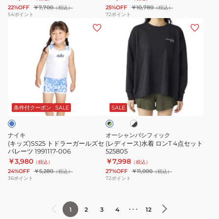
ー
ン
22%OFF
￥7,700
25%OFF
￥10,780
（税込）
（税込）
17
キ
54
ポイント
72
ポイント
(キ
(レ
サ
ニ
ッ
デ
ー
4
ズ)SS25
ィ
フ
点
ト
ー
パ
セ
ド
ス)
ン
ッ
ラ
水
ツ
ト
ホ
ブ
ー
着
水
325605
ワ
ラ
ガ
ロ
イ
着
-
条件付クーポン
SALE
SALE
ッ
ト
ク
ー
ン
MBS0011890
BN
×
×
ル
T
ブ
グ
ナイキ
オーシャンパシフィック
ラ
ズ
4
リ
(キッズ)SS25 トドラーガールズセ
(レディース)水着 ロンT 4点セット
ッ
ー
パレーツ 1991117-006
525805
セ
点
ク
ン
￥3,980
￥7,998
（税込）
（税込）
パ
セ
24%OFF
￥5,280
27%OFF
￥11,000
（税込）
（税込）
レ
ッ
36
ポイント
72
ポイント
ー
ト
ツ
525805
･･･
1
2
3
4
12
1991117-