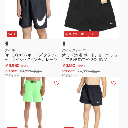
ボ
水
総
ン
ー
着
柄
ナ
イ
ボ
7
ー
ブ
ズ
ー
ボ
シ
ラ
グ
ド
レ
ョ
ッ
SALE
条件付クーポン
SALE
ク
ラ
シ
ー
ー
フ
ョ
シ
ツ
ナイキ
クイックシルバー
ィ
ー
ョ
付
(キッズ)26SS ボーイズ グラフィ
(キッズ)水着 ボードショーツ ジュ
ックスペック 7インチ ボレーショ
ニア EVERYDAY SOLID VL
ッ
ツ
ー
き
ーツ NESSG790-N001
YTH14 25SPEQBJV03517KVJ0
￥3,980
￥3,150
（税込）
（税込）
ク
ジ
ツ
26SPEQYJV04137
19%OFF
￥4,950
36%OFF
￥4,950
（税込）
（税込）
ス
ュ
NESSE812-
36
ポイント
28
ポイント
(キ
(キ
ペ
ニ
N001
ッ
ッ
ッ
ア
ズ)
ズ)
ク
EVERYDAY
ジ
水
7
SOLID
ュ
着
イ
VL
ニ
ト
ン
YTH14
ブ
オ
ブ
ア
ド
チ
25SPEQBJV03517KVJ0
レ
ラ