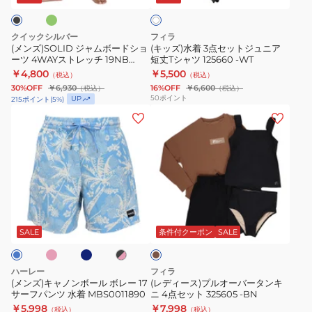
イ
ト
ド
ッ
レ
ン
シ
ト
ー
イ
クイックシルバー
フィラ
ョ
ジ
シ
ン
(メンズ)SOLID ジャムボードショ
(キッズ)水着 3点セットジュニア
ーツ 4WAYストレッチ 19NB
短丈Tシャツ 125660 -WT
ー
ュ
ョ
ナ
26SU QBS262007
￥4,800
￥5,500
（税込）
（税込）
ツ
ニ
ー
ー
30%OFF
￥6,930
16%OFF
￥6,600
（税込）
（税込）
4WAY
ア
ツ
シ
50
ポイント
UP
215
ポイント
(
5
%)
ス
短
NESSF559-
(メ
ョ
(レ
ト
丈
N001
ン
ー
デ
レ
T
ズ)
ツ
ィ
ッ
シ
キ
付
ー
チ
ャ
ャ
き
ス)
19NB
ツ
ノ
3331042PP
プ
ピ
ダ
ブ
ブ
26SU
125660
ン
ル
ー
ラ
ラ
QBS262007
-
ク
ボ
オ
ッ
ウ
SALE
条件付クーポン
SALE
ブ
ク
ン
WT
ー
ー
×
ル
バ
ピ
ハーレー
フィラ
ン
ボ
ー
(メンズ)キャノンボール ボレー 17
(レディース)プルオーバータンキ
サーフパンツ 水着 MBS0011890
ニ 4点セット 325605 -BN
レ
タ
￥5,998
￥7,998
（税込）
（税込）