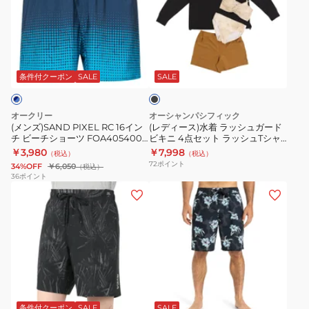
PIXEL
ー
ー
ョ
RC
ス)
シ
ー
16
水
ョ
ツ
ブ
イ
着
ー
1991114-
ラ
ン
ラ
ツ
004
ッ
条件付クーポン
SALE
SALE
ク
チ
ッ
NESSF790-
ビ
シ
N241
オークリー
オーシャンパシフィック
ー
ュ
(メンズ)SAND PIXEL RC 16イン
(レディース)水着 ラッシュガード
チ ビーチショーツ FOA405400-
ビキニ 4点セット ラッシュTシャ
チ
ガ
6ZR
ツ付 522806BLK
￥3,980
￥7,998
（税込）
（税込）
シ
ー
72
ポイント
34%OFF
￥6,050
（税込）
ョ
ド
36
ポイント
(メ
(メ
ー
ビ
ン
ン
ツ
キ
ズ)PERRY
ズ)
FOA405400-
ニ
MIX
水
6ZR
4
BS
着
点
ボ
ボ
セ
ブ
ー
ー
ッ
ラ
ド
ド
ト
条件付クーポン
SALE
SALE