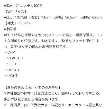
●素材:ポリエステル100%
【実寸サイズ】
●LLサイズ詳細:【着丈】73cm 【肩幅】56.5cm 【身幅】62cm
【袖丈】59.5cm
●中国製
●EPIX:特殊な捲縮糸を使ったストレッチ感と、適度な張り、ソフ
トな肌触りが特徴です。動きやすく、快適なフィット感が生ま
れ、DRYタッチの優れた高機能素材です。
・DRY
・STRETCH
・SOFT
・UVCUT
・LIGHT
【商品の購入にあたっての注意事項】
※弊社独自の採寸・計量方法により計測を行っておりますため、
多少の誤差が生じる場合があります。
※一部商品において弊社カラー表記がメーカーカラー表記と異な