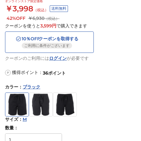
オンラインストア限定価格
￥3,998
送料無料
（税込）
42%OFF
￥6,930
（税込）
クーポンを使うと
3,599
円
で購入できます
10
％OFF
クーポンを取得する
ご利用に条件がございます
クーポンのご利用には
ログイン
が必要です
獲得ポイント：
36
ポイント
P
カラー
：
ブラック
サイズ
：
M
数量：