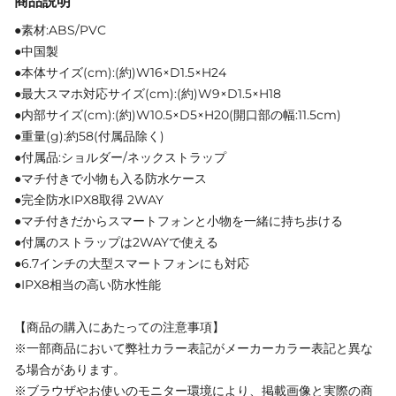
商品説明
●素材:ABS/PVC
●中国製
●本体サイズ(cm):(約)W16×D1.5×H24
●最大スマホ対応サイズ(cm):(約)W9×D1.5×H18
●内部サイズ(cm):(約)W10.5×D5×H20(開口部の幅:11.5cm)
●重量(g):約58(付属品除く)
●付属品:ショルダー/ネックストラップ
●マチ付きで小物も入る防水ケース
●完全防水IPX8取得 2WAY
●マチ付きだからスマートフォンと小物を一緒に持ち歩ける
●付属のストラップは2WAYで使える
●6.7インチの大型スマートフォンにも対応
●IPX8相当の高い防水性能
【商品の購入にあたっての注意事項】
※一部商品において弊社カラー表記がメーカーカラー表記と異な
る場合があります。
※ブラウザやお使いのモニター環境により、掲載画像と実際の商