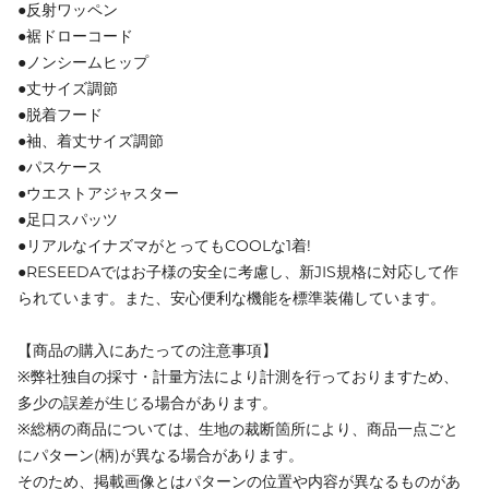
●反射ワッペン
●裾ドローコード
●ノンシームヒップ
●丈サイズ調節
●脱着フード
●袖、着丈サイズ調節
●パスケース
●ウエストアジャスター
●足口スパッツ
●リアルなイナズマがとってもCOOLな1着!
●RESEEDAではお子様の安全に考慮し、新JIS規格に対応して作
られています。また、安心便利な機能を標準装備しています。
【商品の購入にあたっての注意事項】
※弊社独自の採寸・計量方法により計測を行っておりますため、
多少の誤差が生じる場合があります。
※総柄の商品については、生地の裁断箇所により、商品一点ごと
にパターン(柄)が異なる場合があります。
そのため、掲載画像とはパターンの位置や内容が異なるものがあ