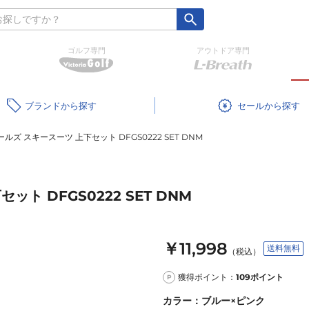
ゴルフ専門
アウトドア専門
ブランド
セール
ルズ スキースーツ 上下セット DFGS0222 SET DNM
ト DFGS0222 SET DNM
￥11,998
送料無料
（税込）
獲得ポイント：
109
ポイント
P
カラー
：
ブルー×ピンク