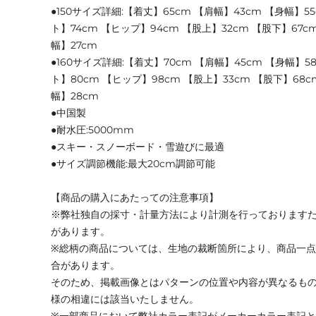
●150サイズ詳細:【着丈】65cm 【肩幅】43cm 【身幅】5
ト】74cm 【ヒップ】94cm 【股上】32cm 【股下】67c
幅】27cm
●160サイズ詳細:【着丈】70cm 【肩幅】45cm 【身幅】5
ト】80cm 【ヒップ】98cm 【股上】33cm 【股下】68c
幅】28cm
●中国製
●耐水圧:5000mm
●スキー・スノーボード・雪遊びに最適
●サイズ調節機能:最大20cm調節可能
【商品の購入にあたっての注意事項】
※弊社独自の採寸・計量方法により計測を行っております
があります。
※総柄の商品については、生地の裁断箇所により、商品一点
合があります。
そのため、掲載画像とはパターンの位置や内容が異なるも
様の相違には該当いたしません。
※一部商品において弊社カラー表記がメーカーカラー表記