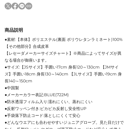
商品説明
●素材:【本体】ポリエステル(裏面 ポリウレタンラミネート)100%
【その他部分】合成皮革
【レセーダメーカーサイズチャート】※商品によってサイズが異
なる場合が御座います。
●サイズ:【JSサイズ】手囲い17cm 身長120～130cm 【JMサイ
ズ】手囲い18cm 身長130～140cm 【JLサイズ】手囲い19cm 身
長140～150cm
●中国製
●メーカーカラー表記:BLUE(722M)
●防水透湿フィルム入り:濡れにくい、蒸れにくい
●反射ワッペン付き:ピカピカ反射し安全性UP
●手袋落下防止コード:落としにくくて安心
●どんなウエアにも合わせやすいジュニアグローブ。見た目だけで