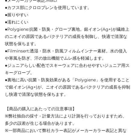
●メーカーカラー表記:MBL1
●カフス部にクロロプレンを使用しています。
●握りやすい
●濡れにくい
●Polygiene:抗菌・防臭・グローブ裏地。銀イオン(Ag+)が繊維上
のニオイの原因であるバクテリアの成長を制御し、快適で清潔な
状態を保ちます。
●Filminsert:透湿・防水・防風フィルムインナー素材。水の侵入
や寒風を防ぎ、汗の放出機能でムレ感を軽減します。
●ジュニアらしい配色でスキーウェアに合わせやすいジュニア用ス
キーグローブ。
●裏地に高い抗菌・防臭効果がある「Polygiene」を使用すること
で銀イオン(Ag+)が、ニオイの原因であるバクテリアの成長を抑制
し快適で清潔な状態を保ちます。
【商品の購入にあたっての注意事項】
※弊社独自の採寸・計量方法により計測を行っておりますため、
多少の誤差が生じる場合があります。
※一部商品において弊社カラー表記がメーカーカラー表記と異な