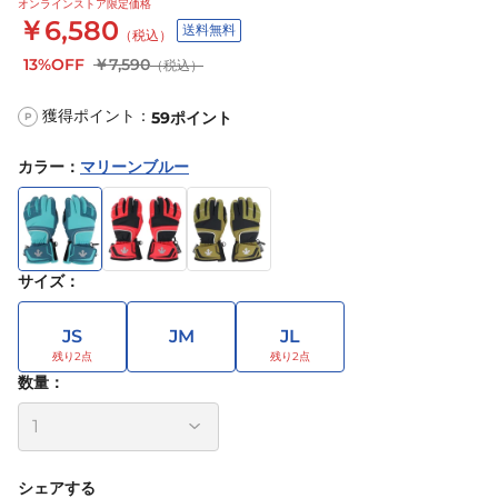
オンラインストア限定価格
￥6,580
送料無料
（税込）
13%OFF
￥7,590
（税込）
獲得ポイント：
59
ポイント
P
カラー
：
マリーンブルー
サイズ
：
JS
JM
JL
数量：
シェアする