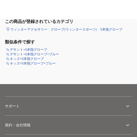
サイズ
を選択してください
この商品が登録されているカテゴリ
ウィンターアクセサリー
グローブ(ウィンタースポーツ)
5本指グローブ
類似条件で探す
デサント×5本指グローブ
デサント×5本指グローブ×ブルー
キッズ×5本指グローブ
キッズ×5本指グローブ×ブルー
サポート
規約・会社情報