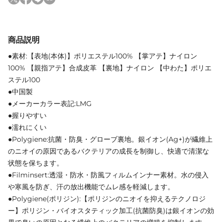
商品説明
●素材:【表地(本体)】ポリエステル100% 【掌アテ】ナイロン
100% 【親指アテ】合成皮革 【裏地】ナイロン 【中わた】ポリエ
ステル100
●中国製
●メーカーカラー表記:LMG
●握りやすい
●濡れにくい
●Polygiene:抗菌・防臭・グローブ裏地。銀イオン(Ag+)が繊維上
のニオイの原因であるバクテリアの成長を制御し、快適で清潔な
状態を保ちます。
●Filminsert:透湿・防水・防風フィルムインナー素材。水の侵入
や寒風を防ぎ、汗の放出機能でムレ感を軽減します。
●Polygiene(ポリジン):【ポリジンのニオイを抑えるテクノロジ
ー】ポリジン・バイオスタティック加工(抗菌防臭)は銀イオンの効