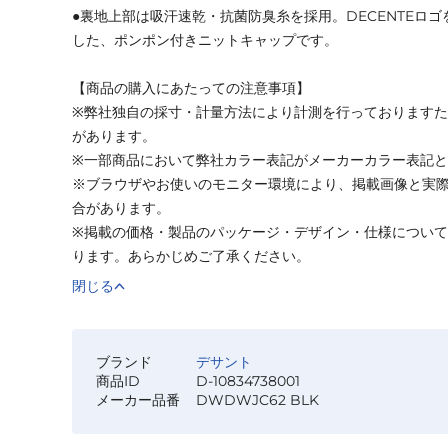
●裏地上部は吸汗速乾・抗菌防臭糸を採用。DECENTEロ
した、ポンポン付きニットキャップです。
【商品の購入にあたっての注意事項】
※弊社独自の採寸・計量方法により計測を行っております
があります。
※一部商品において弊社カラー表記がメーカーカラー表記
※ブラウザやお使いのモニター環境により、掲載画像と実
合があります。
※掲載の価格・製品のパッケージ・デザイン・仕様につい
ります。あらかじめご了承ください。
閉じる
ブランド
デサント
商品ID
D-10834738001
メーカー品番
DWDWJC62 BLK