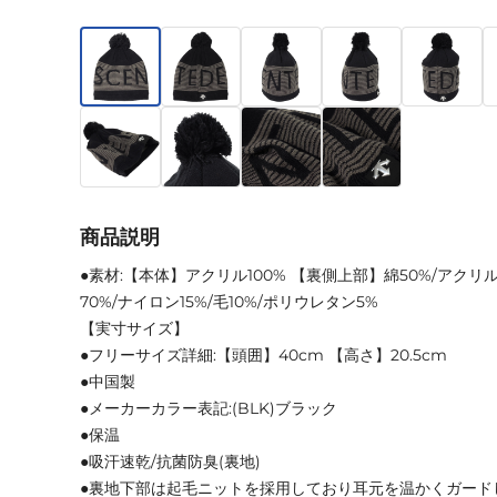
商品説明
●素材:【本体】アクリル100% 【裏側上部】綿50%/アクリ
70%/ナイロン15%/毛10%/ポリウレタン5%
【実寸サイズ】
●フリーサイズ詳細:【頭囲】40cm 【高さ】20.5cm
●中国製
●メーカーカラー表記:(BLK)ブラック
●保温
●吸汗速乾/抗菌防臭(裏地)
●裏地下部は起毛ニットを採用しており耳元を温かくガード