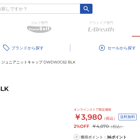
ゴルフ専門
アウトドア専門
ブランド
セール
ジュニアニットキャップ DWDWJC62 BLK
LK
オンラインストア限定価格
￥3,980
送料無料
（税込）
2%OFF
￥4,070
（税込）
獲得ポイント：
36
ポイント
P