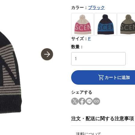
カラー
：
ブラック
サイズ
：
F
数量：
カートに追加
シェアする
注文・配送に関する注意事項
送料について