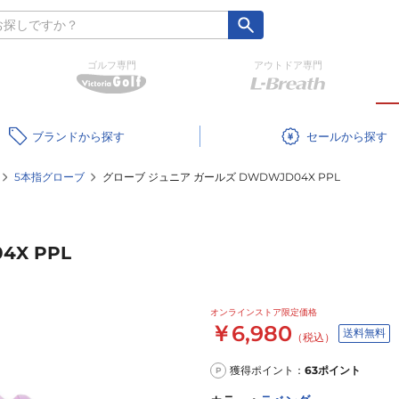
ゴルフ専門
アウトドア専門
ブランド
セール
5本指グローブ
グローブ ジュニア ガールズ DWDWJD04X PPL
X PPL
オンラインストア限定価格
￥6,980
送料無料
（税込）
獲得ポイント：
63
ポイント
P