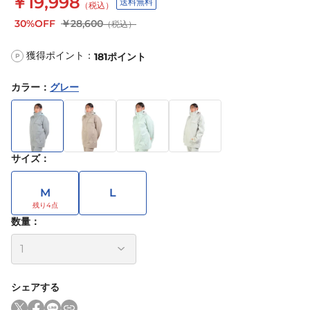
￥19,998
送料無料
（税込）
30%OFF
￥28,600
（税込）
獲得ポイント：
181
ポイント
P
カラー
：
グレー
サイズ
：
M
L
数量：
シェアする