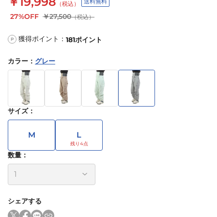
￥19,998
送料無料
（税込）
27%OFF
￥27,500
（税込）
獲得ポイント：
181
ポイント
P
カラー
：
グレー
サイズ
：
M
L
数量：
シェアする