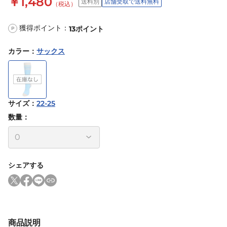
￥1,480
送料別
店舗受取で送料無料
（税込）
獲得ポイント：
13
ポイント
P
カラー
：
サックス
サイズ
：
22-25
数量：
シェアする
商品説明