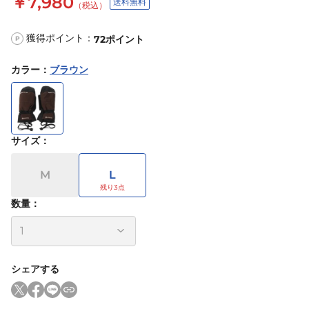
￥7,980
送料無料
（税込）
獲得ポイント：
72
ポイント
P
カラー
：
ブラウン
サイズ
：
M
L
数量：
シェアする