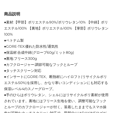
商品説明
●素材:【甲部】ポリエステル90%/ポリウレタン10% 【中綿】ポリ
エステル100% 【裏地】ポリエステル100% 【掌部】ポリウレタン
100%
●ベトナム製
●GORE-TEX:優れた防水性/通気性
●保温材:合成中綿(グローブ60g/ミット80g)
●裏地:フリース300g
●カフクロージャー:調節可能なフックとループ
●タッチスクリーン対応
●インサートにGORE-TEX、断熱材にハイロフト(リサイクルポリ
エステル50%)を採用し、かなり寒いコンディションにも対応する
保湿レベル4のスノーグローブ。
●手のひらはポリウレタン、シェルにはリサイクルポリ素材が使用
されています。裏地にはフリース生地を使い、調整可能なフック
とループのカフクロージャーが付く。装着したままでもスマホ操
作が可能なタッチスクリーン対応で、甲部分にはDAKINEロゴが