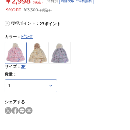
￥2,998
送料別
店舗受取で送料無料
（税込）
9%OFF
￥3,300
（税込）
獲得ポイント：
27
ポイント
P
カラー
：
ピンク
サイズ
：
JF
数量：
シェアする