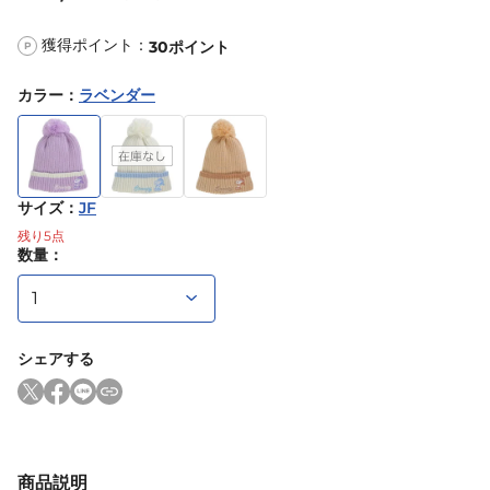
獲得ポイント：
30
ポイント
P
カラー
：
ラベンダー
サイズ
：
JF
残り
5
点
数量：
シェアする
商品説明