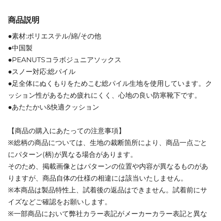
商品説明
●素材:ポリエステル/綿/その他
●中国製
●PEANUTSコラボジュニアソックス
●スノー対応:総パイル
●足全体にぬくもりをためこむ総パイル生地を使用しています。ク
ッション性があるため疲れにくく、心地の良い防寒靴下です。
●あたたかい&快適クッション
【商品の購入にあたっての注意事項】
※総柄の商品については、生地の裁断箇所により、商品一点ごと
にパターン(柄)が異なる場合があります。
そのため、掲載画像とはパターンの位置や内容が異なるものがあ
りますが、商品自体の仕様の相違には該当いたしません。
※本商品は製品特性上、試着後の返品はできません。試着前にサ
イズなどご確認をお願いします。
※一部商品において弊社カラー表記がメーカーカラー表記と異な