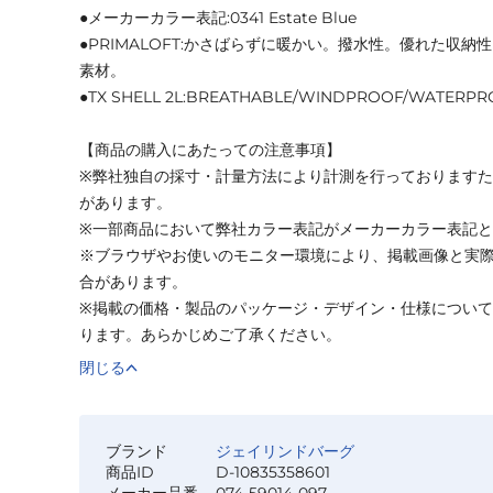
●メーカーカラー表記:0341 Estate Blue
●PRIMALOFT:かさばらずに暖かい。撥水性。優れた収納
素材。
●TX SHELL 2L:BREATHABLE/WINDPROOF/WATERPR
【商品の購入にあたっての注意事項】
※弊社独自の採寸・計量方法により計測を行っております
があります。
※一部商品において弊社カラー表記がメーカーカラー表記
※ブラウザやお使いのモニター環境により、掲載画像と実
合があります。
※掲載の価格・製品のパッケージ・デザイン・仕様につい
ります。あらかじめご了承ください。
閉じる
ブランド
ジェイリンドバーグ
商品ID
D-10835358601
メーカー品番
074-59014-097