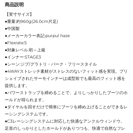
商品説明
【実寸サイズ】
●重量:約960g(26.0cm片足)
●中国製
●メーカーカラー表記:purpul haze
●Flexrate:5
●対象レベル:初～上級
●インナー:STAGE3
●シーン:ジブ/グラトリ・パーク・フリースタイル
●4WAYストレッチ素材がストレスのないフィット感を実現。プリ
シェイプされたサーモインナーは成型前でも最高のフィット感を
提供します。
●パワーストラップを締めることで、よりしっかりしたブーツのホ
ールドが得られます。
●ダイヤルを回すだけで簡単にブーツを締め上げることができるレ
ーシングシステムです。
●C3レーシングシステムに対応した快適なアンクルウィンドウ。
足首のしっかりとしたホールドがありつつも、快適で自然なフレ