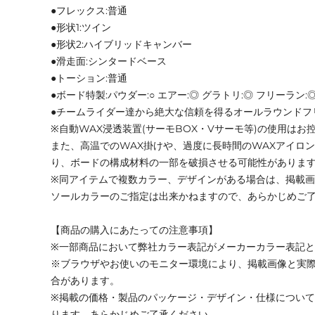
●フレックス:普通
●形状1:ツイン
●形状2:ハイブリッドキャンバー
●滑走面:シンタードベース
●トーション:普通
●ボード特製:パウダー:○ エアー:◎ グラトリ:◎ フリーラン:
●チームライダー達から絶大な信頼を得るオールラウンドフ
※自動WAX浸透装置(サーモBOX・Vサーモ等)の使用はお
また、高温でのWAX掛けや、過度に長時間のWAXアイロ
り、ボードの構成材料の一部を破損させる可能性がありま
※同アイテムで複数カラー、デザインがある場合は、掲載
ソールカラーのご指定は出来かねますので、あらかじめご
【商品の購入にあたっての注意事項】
※一部商品において弊社カラー表記がメーカーカラー表記
※ブラウザやお使いのモニター環境により、掲載画像と実
合があります。
※掲載の価格・製品のパッケージ・デザイン・仕様につい
ります。あらかじめご了承ください。