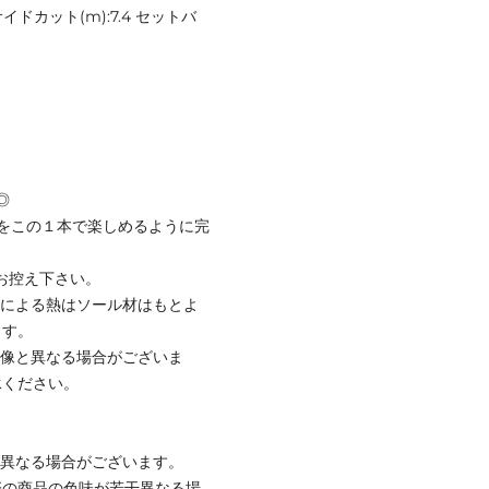
8 サイドカット(m):7.4 セットバ
◎
をこの１本で楽しめるように完
お控え下さい。
ンによる熱はソール材はもとよ
ます。
画像と異なる場合がございま
承ください。
と異なる場合がございます。
際の商品の色味が若干異なる場