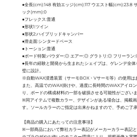
●全長(cm):148 有効エッジ(cm):117 ウエスト幅(cm):23.
ック(mm):0
●フレックス:普通
●形状1:ツイン
●形状2:ハイブリッドキャンバー
●滑走面:シンタードベース
●トーション:普通
●ボード特製:パウダー:◎ エアー:◎ グラトリ:◎ フリーラン:
●長年の経験と開発から生まれたシェイプは、ゲレンデ全体
璧に設計。
※自動WAX浸透装置（サーモBOX・Vサーモ等）の使用は
また、高温でのWAX掛けや、過度に長時間のWAXアイロ
り、ボードの構成材料の一部を破損させる可能性がござい
※同アイテムで複数カラー、デザインがある場合は、掲載
す。ソールカラーのご指定は出来かねますので、予めご了
【商品の購入にあたっての注意事項】
※一部商品において弊社カラー表記がメーカーカラー表記
※ブラウザやお使いのモニター環境により、掲載画像と実