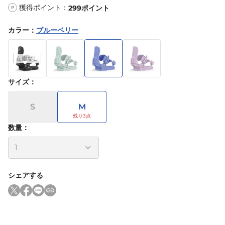
獲得ポイント：
299
ポイント
P
カラー
：
ブルーベリー
サイズ
：
S
M
数量：
シェアする