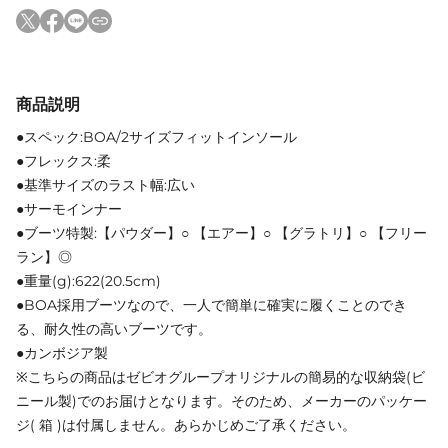
商品説明
●スペック:BOA/2サイズフィットインソール
●フレックス:柔
●基準サイズのラスト幅:広い
●サーモインナー
●ブーツ特製:【パウダー】○ 【エアー】○ 【グラトリ】○ 【フリー
ラン】◎
●重量(g):622(20.5cm)
●BOA採用ブーツなので、一人で簡単に確実に履くことのでき
る、耐久性の高いブーツです。
●カンボジア製
※こちらの商品はゼビオグループオリジナルの簡易的な収納袋(ビ
ニール製)でのお届けとなります。そのため、メーカーのパッケー
ジ( 箱 )は付属しません。あらかじめご了承ください。