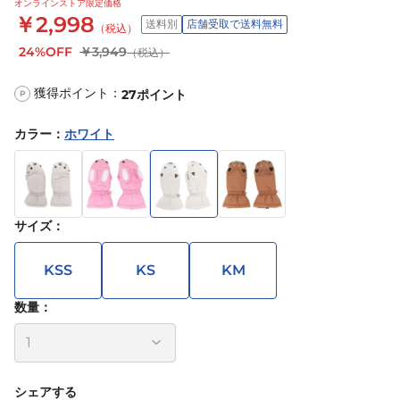
オンラインストア限定価格
￥2,998
送料別
店舗受取で送料無料
（税込）
24%OFF
￥3,949
（税込）
獲得ポイント：
27
ポイント
P
カラー
：
ホワイト
サイズ
：
KSS
KS
KM
数量：
シェアする