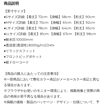
商品説明
【実寸サイズ】
●Sサイズ詳細:【着丈】72cm 【身幅】58cm 【裄丈】90cm
●Mサイズ詳細:【着丈】75cm 【身幅】61cm 【裄丈】92cm
●Lサイズ詳細:【着丈】78cm 【身幅】64cm 【裄丈】95cm
●LLサイズ詳細:【着丈】81cm 【身幅】67cm 【裄丈】98cm
●耐水圧:10000mm
●透湿度(透湿性):8000g/m2/24hr
●リラックスフィット
●フロントビッグポケット
●裾ドローコード
【商品の購入にあたっての注意事項】
※一部商品において弊社カラー表記がメーカーカラー表記と異な
る場合があります。
※ブラウザやお使いのモニター環境により、掲載画像と実際の商
品の色味が若干異なる場合があります。
※掲載の価格・製品のパッケージ・デザイン・仕様について、予