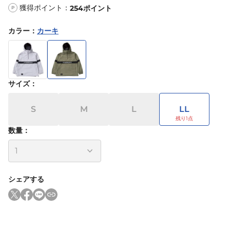
獲得ポイント：
254
ポイント
P
カラー
：
カーキ
サイズ
：
S
M
L
LL
数量：
シェアする