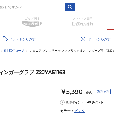
ゴルフ専門
アウトドア専門
ブランド
セール
5本指グローブ
ジュニア ブレスサーモ ファブリック 5フィンガーグラブ Z2JYA
ガーグラブ Z2JYA51163
￥5,390
送料無料
（税込）
獲得ポイント：
49
ポイント
P
カラー
：
ピンク